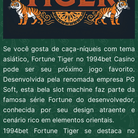
Se você gosta de caça-níqueis com tema
asiático, Fortune Tiger no 1994bet Casino
pode ser seu próximo jogo favorito.
Desenvolvida pela renomada empresa PG
Soft, esta bela slot machine faz parte da
famosa série Fortune do desenvolvedor,
conhecida por seu design atraente e
cenário rico em elementos orientais.
1994bet Fortune Tiger se destaca no