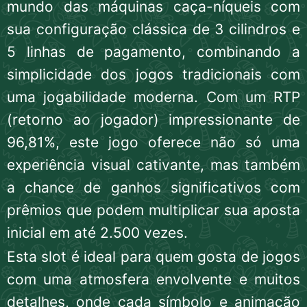
mundo das máquinas caça-níqueis com
sua configuração clássica de 3 cilindros e
5 linhas de pagamento, combinando a
simplicidade dos jogos tradicionais com
uma jogabilidade moderna. Com um RTP
(retorno ao jogador) impressionante de
96,81%, este jogo oferece não só uma
experiência visual cativante, mas também
a chance de ganhos significativos com
prêmios que podem multiplicar sua aposta
inicial em até 2.500 vezes.
Esta slot é ideal para quem gosta de jogos
com uma atmosfera envolvente e muitos
detalhes, onde cada símbolo e animação